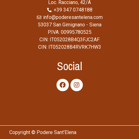
Loc. Racciano, 42/A
+39 347 0748188
info@poderesantelena.com
53037 San Gimignano - Siena
P.IVA: 00995780525
CIN: IT052028B4Q3FJC2AF
CIN: IT052028B4RVRK7HW3
Social
Copyright © Podere Sant’Elena