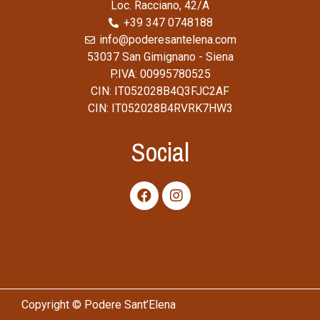
Loc. Racciano, 42/A
+39 347 0748188
info@poderesantelena.com
53037 San Gimignano - Siena
P.IVA: 00995780525
CIN: IT052028B4Q3FJC2AF
CIN: IT052028B4RVRK7HW3
Social
Copyright © Podere Sant’Elena